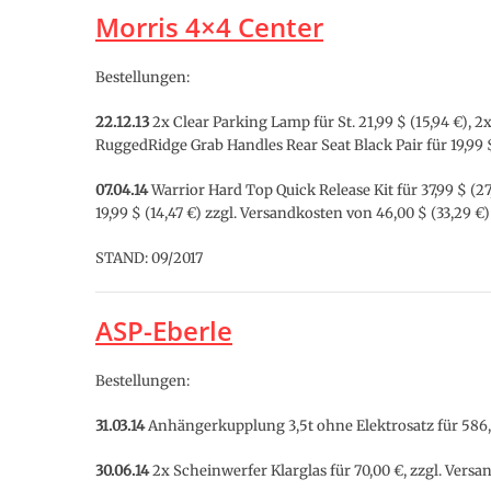
Morris 4×4 Center
Bestellungen:
22.12.13
2x Clear Parking Lamp für St. 21,99 $ (15,94 €), 2
RuggedRidge Grab Handles Rear Seat Black Pair für 19,99 $
07.04.14
Warrior Hard Top Quick Release Kit für 37,99 $ (2
19,99 $ (14,47 €) zzgl. Versandkosten von 46,00 $ (33,29 €
STAND: 09/2017
ASP-Eberle
Bestellungen:
31.03.14
Anhängerkupplung 3,5t ohne Elektrosatz für 586,00
30.06.14
2x Scheinwerfer Klarglas für 70,00 €, zzgl. Versa