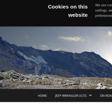
We use cook
Cookies on this
settings, w
website
preferences
Skip
to
content
HOME
JEEP WRANGLER ULTD.
ON-ROA