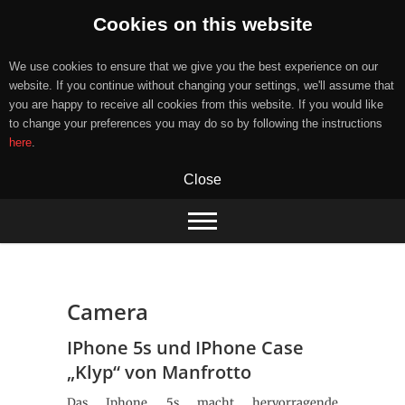
Cookies on this website
We use cookies to ensure that we give you the best experience on our
website. If you continue without changing your settings, we'll assume that
you are happy to receive all cookies from this website. If you would like
to change your preferences you may do so by following the instructions
here
.
Close
Skip
to
content
Camera
IPhone 5s und IPhone Case
„Klyp“ von Manfrotto
Das Iphone 5s macht hervorragende