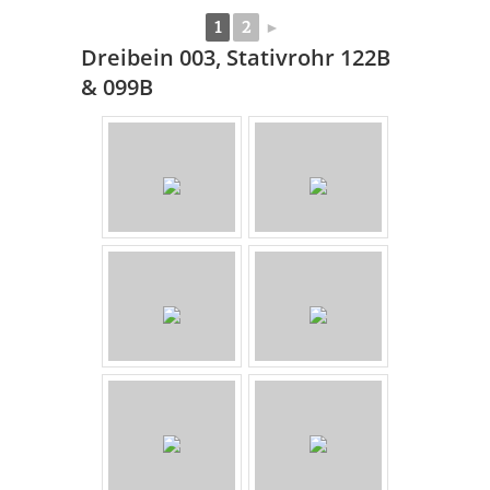
1
2
►
Dreibein 003, Stativrohr 122B
& 099B