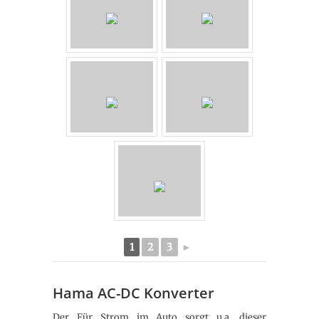
1
2
3
►
Hama AC-DC Konverter
Der Für Strom im Auto sorgt u.a. dieser