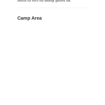
Messe für mich nur bedingt gelohnt hat.
Camp Area