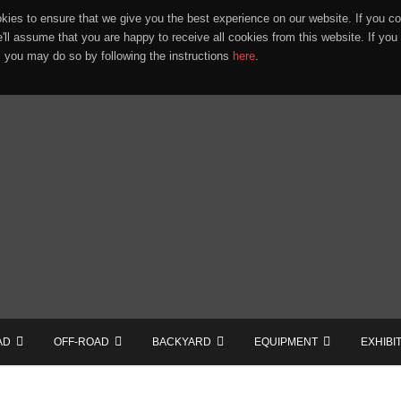
ies to ensure that we give you the best experience on our website. If you co
e'll assume that you are happy to receive all cookies from this website. If you
 you may do so by following the instructions
here
.
AD
OFF-ROAD
BACKYARD
EQUIPMENT
EXHIBI