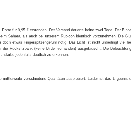
 Porto für 9,95 € erstanden. Der Versand dauerte keine zwei Tage. Der Einba
beim Sahara, als auch bei unserem Rubicon identisch vorzunehmen. Die Glüh
er doch etwas Fingerspitzengefühl nötig. Das Licht ist nicht unbedingt viel h
ür die Rücksitzbank (keine Bilder vorhanden) ausgetauscht. Die Beleuchtu
ichtfarbe jedenfalls deutlich zu erkennen.
e mittlerweile verschiedene Qualitäten ausprobiert. Leider ist das Ergebnis 