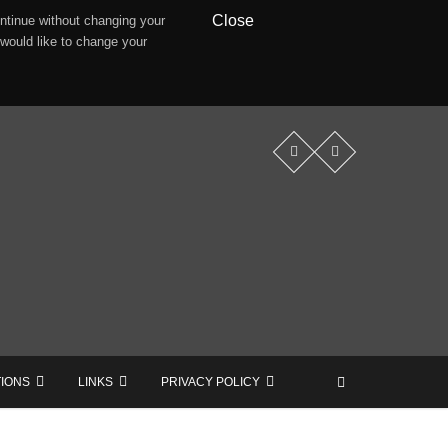
Close
ntinue without changing your
 would like to change your
TIONS
LINKS
PRIVACY POLICY