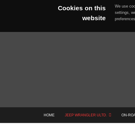
We use cook
Cookies on this
settings, w
website
preferences
Skip
to
content
HOME
JEEP WRANGLER ULTD.
ON-RO