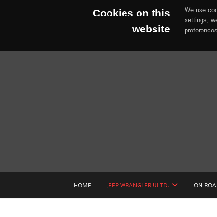
We use cook
Cookies on this
settings, w
website
preferences
Skip
to
content
HOME
JEEP WRANGLER ULTD.
ON-ROA