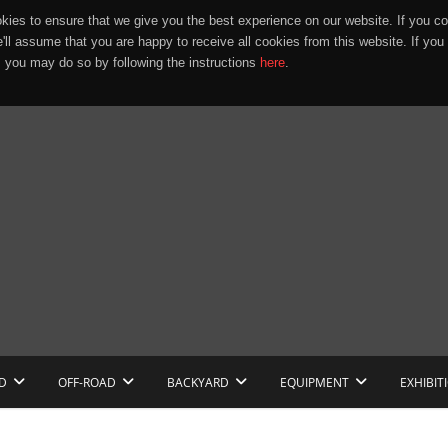
ies to ensure that we give you the best experience on our website. If you co
e'll assume that you are happy to receive all cookies from this website. If you
 you may do so by following the instructions
here
.
D
OFF-ROAD
BACKYARD
EQUIPMENT
EXHIBIT